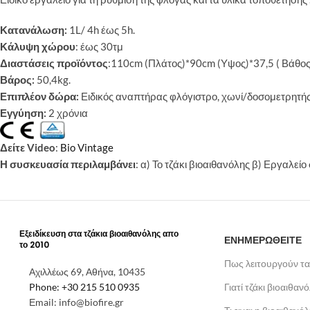
Κατανάλωση:
1L/ 4h έως 5h.
Κάλυψη χώρου
: έως 30τμ
Διαστάσεις προϊόντος
:110cm (Πλάτος)*90cm (Υψος)*37,5 ( Βάθος
Βάρος:
50,4kg.
Επιπλέον δώρα:
Ειδικός αναπτήρας φλόγιστρο, χωνί/δοσομετρητής
Εγγύηση:
2 χρόνια
Δείτε Video
:
Bio Vintage
Η συσκευασία περιλαμβάνει
: α) Το τζάκι βιοαιθανόλης β) Εργαλεί
Εξειδίκευση στα τζάκια βιοαιθανόλης απο
ΕΝΗΜΕΡΩΘΕΙΤΕ
το 2010
Πως λειτουργούν τα
Αχιλλέως 69, Αθήνα, 10435
Phone: +30 215 510 0935
Γιατί τζάκι βιοαιθαν
Εmail: info@biofire.gr