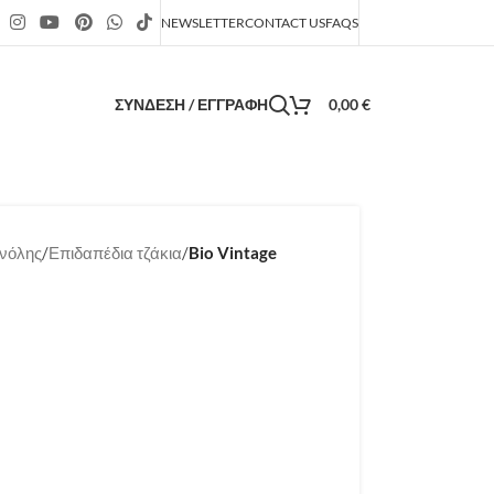
NEWSLETTER
CONTACT US
FAQS
ΣΎΝΔΕΣΗ / ΕΓΓΡΑΦΉ
0,00
€
ανόλης
/
Επιδαπέδια τζάκια
/
Bio Vintage