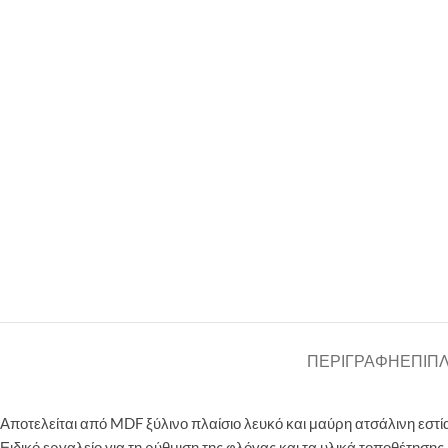
ΠΕΡΙΓΡΑΦΉ
ΕΠΙΠ
Αποτελείται από MDF ξύλινο πλαίσιο λευκό και μαύρη ατσάλινη εστ
Ειδικό εργαλείο για τη ρύθμιση της φλόγας και τα υλικά τοποθέτηση