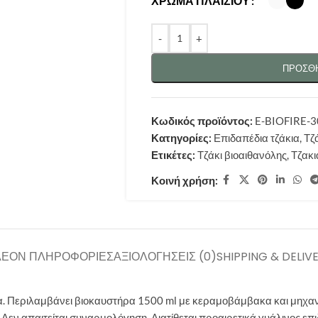
ΧΡΏΜΑ ΠΛΑΙΣΊΟΥ
-
+
ΠΡΟΣΘΉ
Κωδικός προϊόντος:
E-BIOFIRE-
Κατηγορίες:
Επιδαπέδια τζάκια
,
Τζ
Ετικέτες:
Τζάκι βιοαιθανόλης
,
Τζακι
Κοινή χρήση:
ΛΈΟΝ ΠΛΗΡΟΦΟΡΊΕΣ
ΑΞΙΟΛΟΓΉΣΕΙΣ (0)
SHIPPING & DELIV
ία. Περιλαμβάνει βιοκαυστήρα 1500 ml με κεραμοβάμβακα και μηχαν
ς .Δεν απαιτείται συναρμολόγηση. Διατίθεται προαιρετικά γυάλινος ε