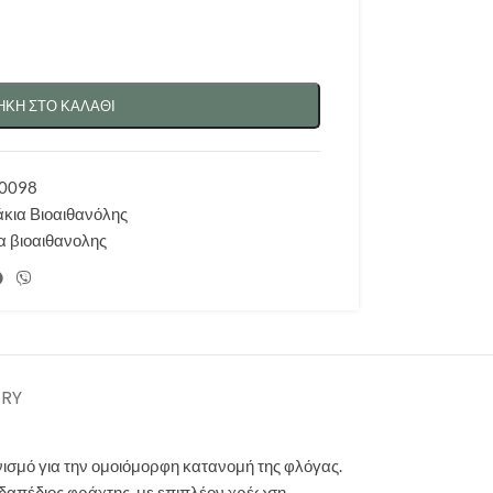
ΚΗ ΣΤΟ ΚΑΛΆΘΙ
30098
άκια Βιοαιθανόλης
α βιοαιθανολης
ERY
ισμό για την ομοιόμορφη κατανομή της φλόγας.
πιδαπέδιος φράχτης, με επιπλέον χρέωση.