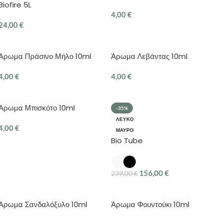
Biofire 5L
4,00
€
24,00
€
ΠΡΟΣΘΉΚΗ ΣΤΟ ΚΑΛΆΘΙ
ΠΡΟΣΘΉΚΗ ΣΤΟ ΚΑΛΆΘΙ
Άρωμα Πράσινο Μήλο 10ml
Άρωμα Λεβάντας 10ml
4,00
€
4,00
€
ΠΡΟΣΘΉΚΗ ΣΤΟ ΚΑΛΆΘΙ
ΠΡΟΣΘΉΚΗ ΣΤΟ ΚΑΛΆΘΙ
Αρωμα Μπισκότο 10ml
-35%
ΛΕΥΚΌ
4,00
€
ΜΑΥΡΟ
Bio Tube
ΠΡΟΣΘΉΚΗ ΣΤΟ ΚΑΛΆΘΙ
156,00
€
239,00
€
ΕΠΙΛΟΓΉ
Άρωμα Σανδαλόξυλο 10ml
Άρωμα Φουντούκι 10ml