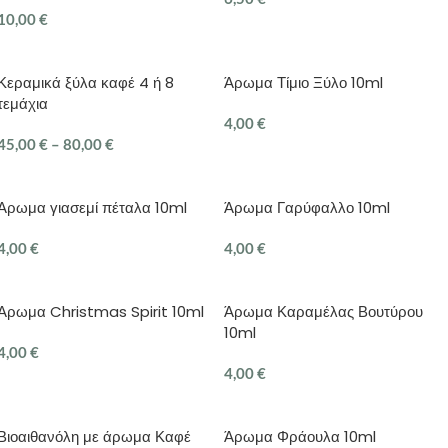
10,00
€
ΠΡΟΣΘΉΚΗ ΣΤΟ ΚΑΛΆΘΙ
ΠΡΟΣΘΉΚΗ ΣΤΟ ΚΑΛΆΘΙ
Κεραμικά ξύλα καφέ 4 ή 8
Άρωμα Τίμιο Ξύλο 10ml
τεμάχια
4,00
€
45,00
€
–
80,00
€
ΠΡΟΣΘΉΚΗ ΣΤΟ ΚΑΛΆΘΙ
ΕΠΙΛΟΓΉ
Αρωμα γιασεμί πέταλα 10ml
Άρωμα Γαρύφαλλο 10ml
4,00
€
4,00
€
ΠΡΟΣΘΉΚΗ ΣΤΟ ΚΑΛΆΘΙ
ΠΡΟΣΘΉΚΗ ΣΤΟ ΚΑΛΆΘΙ
Άρωμα Christmas Spirit 10ml
Άρωμα Καραμέλας Βουτύρου
10ml
4,00
€
4,00
€
ΠΡΟΣΘΉΚΗ ΣΤΟ ΚΑΛΆΘΙ
ΠΡΟΣΘΉΚΗ ΣΤΟ ΚΑΛΆΘΙ
Βιοαιθανόλη με άρωμα Καφέ
Άρωμα Φράουλα 10ml