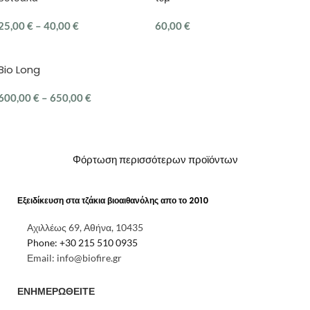
25,00
€
–
40,00
€
60,00
€
ΕΠΙΛΟΓΉ
ΠΡΟΣΘΉΚΗ ΣΤΟ ΚΑΛΆΘΙ
Bio Long
600,00
€
–
650,00
€
ΕΠΙΛΟΓΉ
Φόρτωση περισσότερων προϊόντων
Εξειδίκευση στα τζάκια βιοαιθανόλης απο το 2010
Αχιλλέως 69, Αθήνα, 10435
Phone: +30 215 510 0935
Εmail: info@biofire.gr
ΕΝΗΜΕΡΩΘΕΙΤΕ