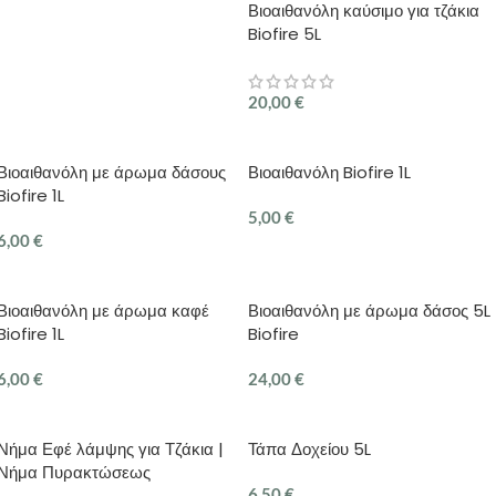
Βιοαιθανόλη καύσιμο για τζάκια
Biofire 5L
20,00
€
ΠΡΟΣΘΉΚΗ ΣΤΟ ΚΑΛΆΘΙ
Βιοαιθανόλη με άρωμα δάσους
Βιοαιθανόλη Biofire 1L
Biofire 1L
5,00
€
6,00
€
ΠΡΟΣΘΉΚΗ ΣΤΟ ΚΑΛΆΘΙ
ΠΡΟΣΘΉΚΗ ΣΤΟ ΚΑΛΆΘΙ
Βιοαιθανόλη με άρωμα καφέ
Βιοαιθανόλη με άρωμα δάσος 5L
Biofire 1L
Biofire
6,00
€
24,00
€
ΠΡΟΣΘΉΚΗ ΣΤΟ ΚΑΛΆΘΙ
ΠΡΟΣΘΉΚΗ ΣΤΟ ΚΑΛΆΘΙ
Νήμα Εφέ λάμψης για Τζάκια |
Τάπα Δοχείου 5L
Νήμα Πυρακτώσεως
6,50
€