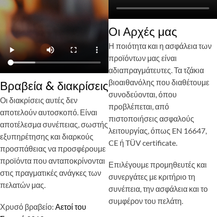
Οι Αρχές μας
Η ποιότητα και η ασφάλεια των
προϊόντων μας είναι
αδιαπραγμάτευτες. Τα τζάκια
βιοαιθανόλης που διαθέτουμε
Βραβεία & διακρίσεις
συνοδεύονται, όπου
Οι διακρίσεις αυτές δεν
προβλέπεται, από
αποτελούν αυτοσκοπό. Είναι
πιστοποιήσεις ασφαλούς
αποτέλεσμα συνέπειας, σωστής
λειτουργίας, όπως EN 16647,
εξυπηρέτησης και διαρκούς
CE ή TÜV certificate.
προσπάθειας να προσφέρουμε
προϊόντα που ανταποκρίνονται
Επιλέγουμε προμηθευτές και
στις πραγματικές ανάγκες των
συνεργάτες με κριτήριο τη
πελατών μας.
συνέπεια, την ασφάλεια και το
συμφέρον του πελάτη.
Χρυσό βραβείο:
Αετοί του