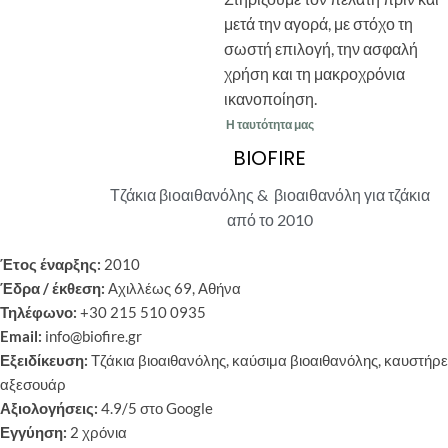
μετά την αγορά, με στόχο τη
σωστή επιλογή, την ασφαλή
χρήση και τη μακροχρόνια
ικανοποίηση.
Η ταυτότητα μας
BIOFIRE
Τζάκια βιοαιθανόλης & βιοαιθανόλη για τζάκια
από το 2010
Έτος έναρξης:
2010
Έδρα / έκθεση:
Αχιλλέως 69, Αθήνα
Τηλέφωνο:
+30 215 510 0935
Email:
info@biofire.gr
Εξειδίκευση:
Τζάκια βιοαιθανόλης, καύσιμα βιοαιθανόλης, καυστήρε
αξεσουάρ
Αξιολογήσεις:
4.9/5 στο Google
Εγγύηση:
2 χρόνια