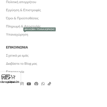
Πολιτική απορρήτου
Εγγύηση & Επιστροφές
Όροι & Προϋποθέσεις
Πληρωμή & Αποστολές
ΔΙΚΑΊΩΜΑ ΥΠΑΝΑΧΏΡΗΣΗΣ
Υπαναχώρηση
ΕΠΙΚΟΙΝΩΝΙΑ
Σχετικά με εμάς
Διαβάστε το Blog μας
Επικοινωνία
τάστημα
Ιστολόγιο
Καλάθι