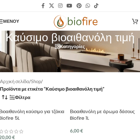
ΜΕΝΟΎ
Καύσιμο βιοαιθανόλη τιμή
Κατηγορίες
Καύσιμο βιοαιθανόλη για τζάκι με ανταγωνιστική τιμή.
Πιστοποιημένο καύσιμο, υψηλής ποιότητας άοσμο κατα την καύση
με την εγγύηση Biofire
Αρχική σελίδα
/
Shop
/
Προϊόντα με ετικέτα “Καύσιμο βιοαιθανόλη τιμή”
Φίλτρα
Βιοαιθανόλη καύσιμο για τζάκια
Βιοαιθανόλη με άρωμα δάσους
Biofire 5L
Biofire 1L
6,00
€
20,00
€
ΠΡΟΣΘΉΚΗ ΣΤΟ ΚΑΛΆΘΙ