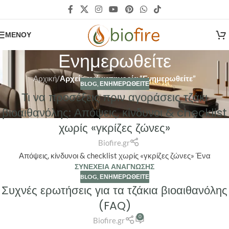
ΜΕΝΟΎ
Ενημερωθείτε
Αρχική
/
Αρχείο ανά κατηγορία “Ενημερωθείτε”
BLOG
,
ΕΝΗΜΕΡΩΘΕΊΤΕ
Τι να προσέξεις πριν αγοράσεις τζάκι
02
βιοαιθανόλης: Απόψεις, κίνδυνοι & checklist
ΣΕΠ
χωρίς «γκρίζες ζώνες»
Biofire.gr
Απόψεις, κίνδυνοι & checklist χωρίς «γκρίζες ζώνες» Ένα
ΣΥΝΈΧΕΙΑ ΑΝΆΓΝΩΣΗΣ
BLOG
,
ΕΝΗΜΕΡΩΘΕΊΤΕ
Συχνές ερωτήσεις για τα τζάκια βιοαιθανόλης
22
(FAQ)
ΜΆΙ
0
Biofire.gr