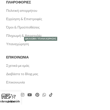
ΠΛΗΡΟΦΟΡΙΕΣ
Πολιτική απορρήτου
Εγγύηση & Επιστροφές
Όροι & Προϋποθέσεις
Πληρωμή & Αποστολές
ΔΙΚΑΊΩΜΑ ΥΠΑΝΑΧΏΡΗΣΗΣ
Υπαναχώρηση
ΕΠΙΚΟΙΝΩΝΙΑ
Σχετικά με εμάς
Διαβάστε το Blog μας
Επικοινωνία
τάστημα
Ιστολόγιο
Καλάθι