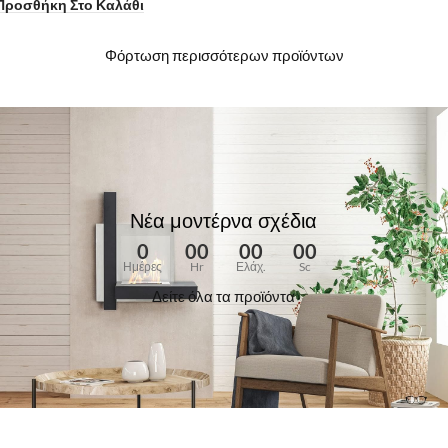
Προσθήκη Στο Καλάθι
Φόρτωση περισσότερων προϊόντων
Νέα μοντέρνα σχέδια
0
00
00
00
Ημέρες
Hr
Ελάχ.
Sc
Δείτε όλα τα προϊόντα