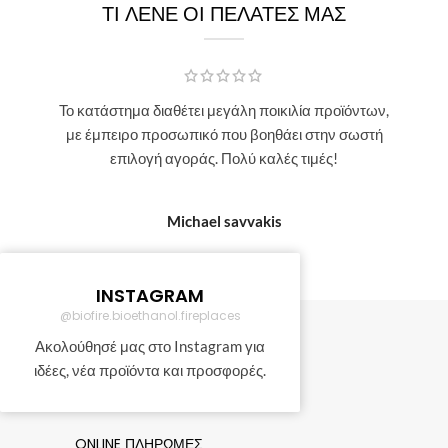
ΤΙ ΛΕΝΕ ΟΙ ΠΕΛΑΤΕΣ ΜΑΣ
Το κατάστημα διαθέτει μεγάλη ποικιλία προϊόντων,
με έμπειρο προσωπικό που βοηθάει στην σωστή
επιλογή αγοράς. Πολύ καλές τιμές!
Michael savvakis
INSTAGRAM
@biofire.bioethanol.fireplaces
ΑΜΕΣΗ ΑΠΟΣΤΟΛΗ
Ακολούθησέ μας στο Instagram για
ιδέες, νέα προϊόντα και προσφορές.
24-48 ώρες
ONLINE ΠΛΗΡΩΜΕΣ