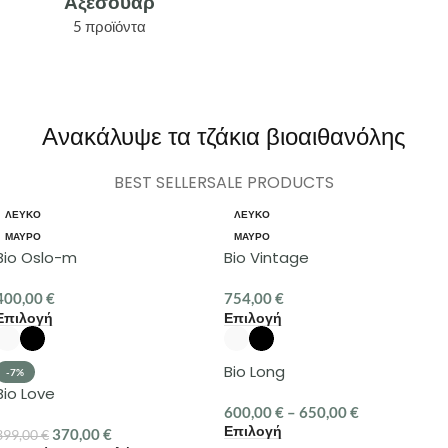
Αξεσουάρ
5 προϊόντα
Ανακάλυψε τα τζάκια βιοαιθανόλης
BEST SELLER
SALE PRODUCTS
ΛΕΥΚΌ
ΛΕΥΚΌ
ΜΑΥΡΟ
ΜΑΥΡΟ
Bio Oslo-m
Bio Vintage
400,00
€
754,00
€
Επιλογή
Επιλογή
Bio Long
-7%
Bio Love
600,00
€
–
650,00
€
Επιλογή
370,00
€
399,00
€