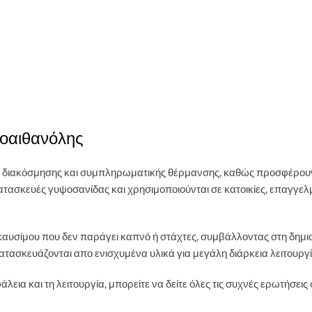
ιοαιθανόλης
ύση διακόσμησης και συμπληρωματικής θέρμανσης, καθώς προσφέρου
τασκευές γυψοσανίδας και χρησιμοποιούνται σε κατοικίες, επαγγελμ
 καυσίμου που δεν παράγει καπνό ή στάχτες, συμβάλλοντας στη δημι
τασκευάζονται απο ενισχυμένα υλικά για μεγάλη διάρκεια λειτουργί
εια και τη λειτουργία, μπορείτε να δείτε όλες τις συχνές ερωτήσεις 