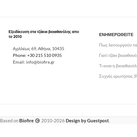
Εξειδίκευση στα τζάκια βιοαιθανόλης απο
ΕΝΗΜΕΡΩΘΕΙΤΕ
το 2010
Πως λειτουργούν τα
Αχιλλέως 69, Αθήνα, 10435
Phone: +30 215 510 0935
Γιατί τζάκι βιοαιθαν
Εmail: info@biofire.gr
Τι ειναι η βιοαιθανό
Συχνές ερωτήσεις (
Based on
Βiofire
2010-2026
Design by Guestpost
.