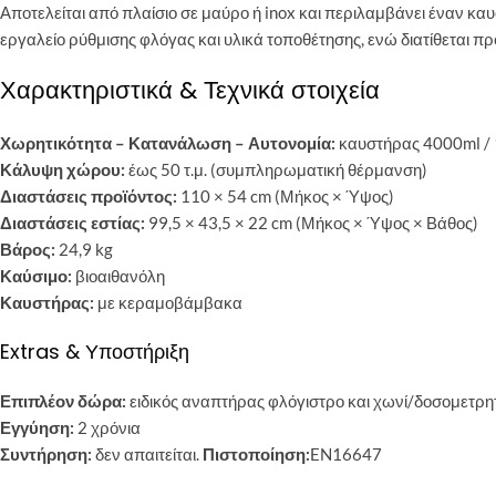
Αποτελείται από πλαίσιο σε μαύρο ή inox και περιλαμβάνει έναν 
εργαλείο ρύθμισης φλόγας και υλικά τοποθέτησης, ενώ διατίθεται π
Χαρακτηριστικά & Τεχνικά στοιχεία
Χωρητικότητα – Κατανάλωση – Αυτονομία:
καυστήρας 4000ml / 
Κάλυψη χώρου:
έως 50 τ.μ. (συμπληρωματική θέρμανση)
Διαστάσεις προϊόντος:
110 × 54 cm (Μήκος × Ύψος)
Διαστάσεις εστίας:
99,5 × 43,5 × 22 cm (Μήκος × Ύψος × Βάθος)
Βάρος:
24,9 kg
Καύσιμο:
βιοαιθανόλη
Καυστήρας:
με κεραμοβάμβακα
Extras & Υποστήριξη
Επιπλέον δώρα:
ειδικός αναπτήρας φλόγιστρο και χωνί/δοσομετρη
Εγγύηση:
2 χρόνια
Συντήρηση:
δεν απαιτείται.
Πιστοποίηση:
EN16647