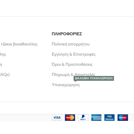
ΠΛΗΡΟΦΟΡΙΕΣ
 τζάκια βιοαιθανόλης
Πολιτική απορρήτου
όλης
Εγγύηση & Επιστροφές
λη
Όροι & Προϋποθέσεις
FAQs)
Πληρωμή & Αποστολές
ΔΙΚΑΊΩΜΑ ΥΠΑΝΑΧΏΡΗΣΗΣ
Υπαναχώρηση