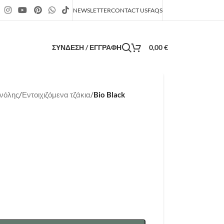
NEWSLETTER
CONTACT US
FAQS
ΣΎΝΔΕΣΗ / ΕΓΓΡΑΦΉ
0,00
€
ανόλης
/
Εντοιχιζόμενα τζάκια
/
Bio Black