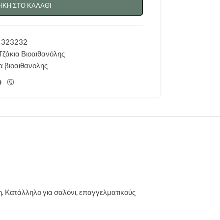
ΚΗ ΣΤΟ ΚΑΛΆΘΙ
F 323232
Τζάκια Βιοαιθανόλης
α βιοαιθανολης
. Κατάλληλο για σαλόνι, επαγγελματικούς