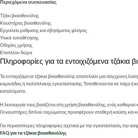
Περιεχόμενα συσκευασίας
Τζάκι βιοαιθανόλης
Καυστήρας βιοαιθανόλης
Εργαλείο ρύθμισης και σβησίματος φλόγας
Yλικά τοποθέτησης
Οδηγίες χρήσης
Επιπλέον δώρα
Πληροφορίες για τα εντοιχιζόμενα τζάκια β
Τα εντοιχιζόμενα τζάκια βιοαιθανόλης αποτελούν μια σύγχρονη λ
καμινάδας ή πολύπλοκης εγκατάστασης. Τοποθετούνται σε τοίχο ή κα
καταλύματα.
Η λειτουργία τους βασίζεται στη χρήση βιοαιθανόλης, ενός καθαρού
Οι καυστήρες διπλού τοιχώματος προσφέρουν σταθερή καύση, και κα
Για περισσότερες πληροφορίες σχετικά με την εγκατάσταση, την ασφάλ
FAQ για τα τζάκια βιοαιθανόλης