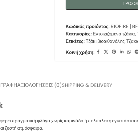
ΠΡΟΣΘΉ
Κωδικός προϊόντος:
BIOFIRE | B
Κατηγορίες:
Εντοιχιζόμενα τζάκια
,
Ετικέτες:
Τζάκι βιοαιθανόλης
,
Τζακι
Κοινή χρήση:
ΙΓΡΑΦΉ
ΑΞΙΟΛΟΓΉΣΕΙΣ (0)
SHIPPING & DELIVERY
k
σφέρει πραγματική φλόγα χωρίς καμινάδα ή πολύπλοκη εγκατάσταση
και ζεστή ατμόσφαιρα.